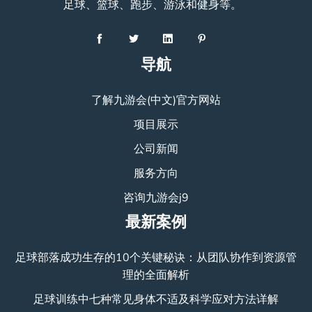
足球、篮球、跑步、游泳和健身等。
导航
了解九游会(中文)官方网站
项目展示
公司新闻
服务方向
咨询九游会j9
最新案例
足球部落成功生存的10个关键秘诀：从团队协作到资源管
理的全面解析
足球训练中七种常见身体不适及科学应对方法详解