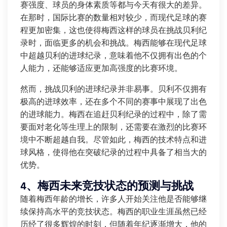
赛强度、球员的身体素质等都与今天有很大的差异。
在那时，国际比赛的数量相对较少，而现代足球的赛
程更加密集，这也使得梅西这样的球员在挑战贝利纪
录时，面临更多的机会和挑战。梅西能够在现代足球
中超越贝利的进球纪录，意味着他不仅拥有出色的个
人能力，还能够适应更加高强度的比赛环境。
然而，挑战贝利的进球纪录并非易事。贝利不仅拥有
极高的进球效率，还在多个不同的赛事中展现了出色
的进球能力。梅西在追赶贝利纪录的过程中，除了需
要面对老化等生理上的限制，还需要在激烈的比赛环
境中不断超越自我。尽管如此，梅西的技术特点和进
球风格，使得他在突破纪录的过程中具备了相当大的
优势。
4、梅西未来竞技状态的预测与挑战
随着梅西年龄的增长，许多人开始关注他是否能够继
续保持高水平的竞技状态。梅西的职业生涯虽然已经
历经了很多辉煌的时刻，但随着年纪逐渐增大，他的