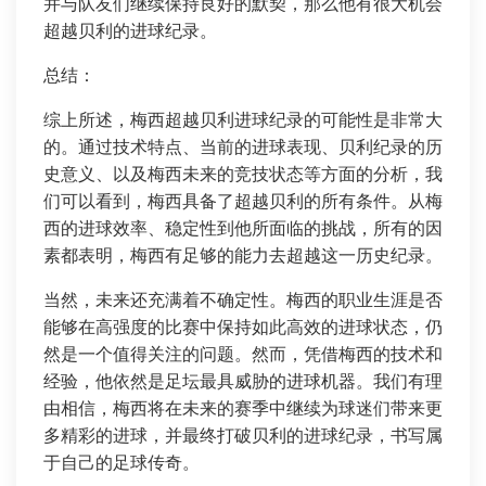
并与队友们继续保持良好的默契，那么他有很大机会
超越贝利的进球纪录。
总结：
综上所述，梅西超越贝利进球纪录的可能性是非常大
的。通过技术特点、当前的进球表现、贝利纪录的历
史意义、以及梅西未来的竞技状态等方面的分析，我
们可以看到，梅西具备了超越贝利的所有条件。从梅
西的进球效率、稳定性到他所面临的挑战，所有的因
素都表明，梅西有足够的能力去超越这一历史纪录。
当然，未来还充满着不确定性。梅西的职业生涯是否
能够在高强度的比赛中保持如此高效的进球状态，仍
然是一个值得关注的问题。然而，凭借梅西的技术和
经验，他依然是足坛最具威胁的进球机器。我们有理
由相信，梅西将在未来的赛季中继续为球迷们带来更
多精彩的进球，并最终打破贝利的进球纪录，书写属
于自己的足球传奇。