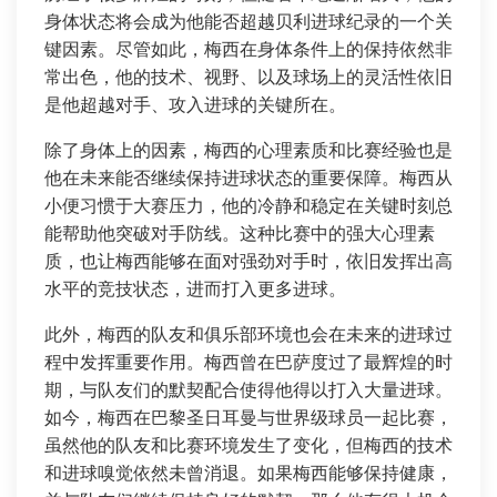
身体状态将会成为他能否超越贝利进球纪录的一个关
键因素。尽管如此，梅西在身体条件上的保持依然非
常出色，他的技术、视野、以及球场上的灵活性依旧
是他超越对手、攻入进球的关键所在。
除了身体上的因素，梅西的心理素质和比赛经验也是
他在未来能否继续保持进球状态的重要保障。梅西从
小便习惯于大赛压力，他的冷静和稳定在关键时刻总
能帮助他突破对手防线。这种比赛中的强大心理素
质，也让梅西能够在面对强劲对手时，依旧发挥出高
水平的竞技状态，进而打入更多进球。
此外，梅西的队友和俱乐部环境也会在未来的进球过
程中发挥重要作用。梅西曾在巴萨度过了最辉煌的时
期，与队友们的默契配合使得他得以打入大量进球。
如今，梅西在巴黎圣日耳曼与世界级球员一起比赛，
虽然他的队友和比赛环境发生了变化，但梅西的技术
和进球嗅觉依然未曾消退。如果梅西能够保持健康，