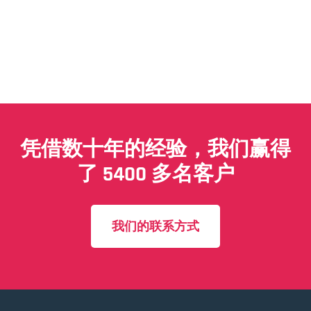
凭借数十年的经验，我们赢得
了 5400 多名客户
我们的联系方式