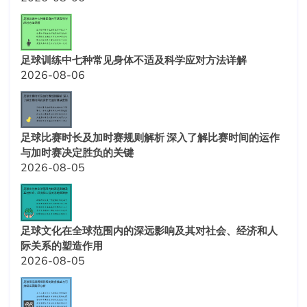
足球训练中七种常见身体不适及科学应对方法详解
2026-08-06
足球比赛时长及加时赛规则解析 深入了解比赛时间的运作
与加时赛决定胜负的关键
2026-08-05
足球文化在全球范围内的深远影响及其对社会、经济和人
际关系的塑造作用
2026-08-05