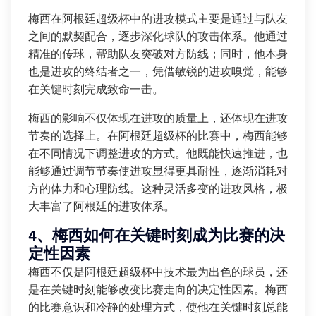
梅西在阿根廷超级杯中的进攻模式主要是通过与队友
之间的默契配合，逐步深化球队的攻击体系。他通过
精准的传球，帮助队友突破对方防线；同时，他本身
也是进攻的终结者之一，凭借敏锐的进攻嗅觉，能够
在关键时刻完成致命一击。
梅西的影响不仅体现在进攻的质量上，还体现在进攻
节奏的选择上。在阿根廷超级杯的比赛中，梅西能够
在不同情况下调整进攻的方式。他既能快速推进，也
能够通过调节节奏使进攻显得更具耐性，逐渐消耗对
方的体力和心理防线。这种灵活多变的进攻风格，极
大丰富了阿根廷的进攻体系。
4、梅西如何在关键时刻成为比赛的决
定性因素
梅西不仅是阿根廷超级杯中技术最为出色的球员，还
是在关键时刻能够改变比赛走向的决定性因素。梅西
的比赛意识和冷静的处理方式，使他在关键时刻总能