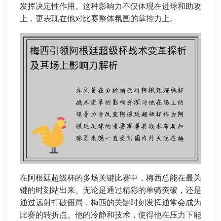
发挥决定性作用。这种影响力不仅体现在进球和助攻
上，更表现在他对比赛整体氛围的掌控力上。
在阿根廷超级杯的多场关键比赛中，梅西总能在最关
键的时刻站出来。无论是通过精彩的单骑突破，还是
通过远射打破僵局，梅西的关键时刻发挥通常会成为
比赛的转折点。他的冷静和技术，使得他在压力下能