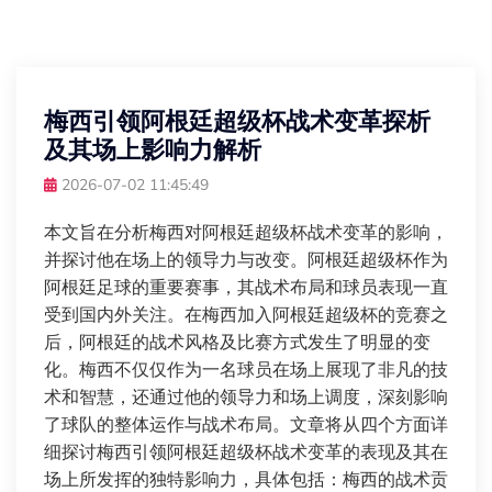
梅西引领阿根廷超级杯战术变革探析
及其场上影响力解析
2026-07-02 11:45:49
本文旨在分析梅西对阿根廷超级杯战术变革的影响，
并探讨他在场上的领导力与改变。阿根廷超级杯作为
阿根廷足球的重要赛事，其战术布局和球员表现一直
受到国内外关注。在梅西加入阿根廷超级杯的竞赛之
后，阿根廷的战术风格及比赛方式发生了明显的变
化。梅西不仅仅作为一名球员在场上展现了非凡的技
术和智慧，还通过他的领导力和场上调度，深刻影响
了球队的整体运作与战术布局。文章将从四个方面详
细探讨梅西引领阿根廷超级杯战术变革的表现及其在
场上所发挥的独特影响力，具体包括：梅西的战术贡