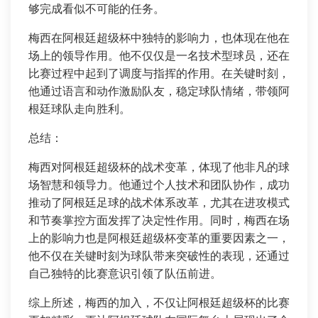
够完成看似不可能的任务。
梅西在阿根廷超级杯中独特的影响力，也体现在他在
场上的领导作用。他不仅仅是一名技术型球员，还在
比赛过程中起到了调度与指挥的作用。在关键时刻，
他通过语言和动作激励队友，稳定球队情绪，带领阿
根廷球队走向胜利。
总结：
梅西对阿根廷超级杯的战术变革，体现了他非凡的球
场智慧和领导力。他通过个人技术和团队协作，成功
推动了阿根廷足球的战术体系改革，尤其在进攻模式
和节奏掌控方面发挥了决定性作用。同时，梅西在场
上的影响力也是阿根廷超级杯变革的重要因素之一，
他不仅在关键时刻为球队带来突破性的表现，还通过
自己独特的比赛意识引领了队伍前进。
综上所述，梅西的加入，不仅让阿根廷超级杯的比赛