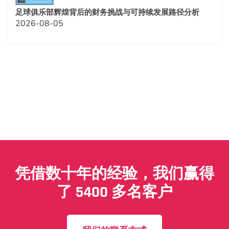
足球俱乐部辉煌背后的财务挑战与可持续发展路径分析
2026-08-05
凭借数十年的经验，我们赢得
了 5400 多名客户