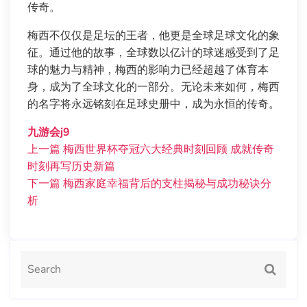
传奇。
梅西不仅仅是足坛的王者，他更是全球足球文化的象
征。通过他的故事，全球数以亿计的球迷感受到了足
球的魅力与精神，梅西的影响力已经超越了体育本
身，成为了全球文化的一部分。无论未来如何，梅西
的名字将永远铭刻在足球史册中，成为永恒的传奇。
九游会j9
上一篇
梅西世界杯夺冠六大经典时刻回顾 成就传奇
时刻再写历史新篇
下一篇
梅西家庭幸福背后的支柱揭秘与成功秘诀分
析