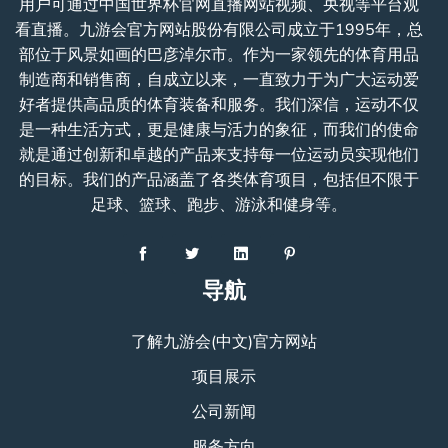
用户可通过中国世界杯官网直播网站视频、央视等平台观
看直播。九游会官方网站股份有限公司成立于1995年，总
部位于风景如画的巴彦淖尔市。作为一家领先的体育用品
制造商和销售商，自成立以来，一直致力于为广大运动爱
好者提供高品质的体育装备和服务。我们深信，运动不仅
是一种生活方式，更是健康与活力的象征，而我们的使命
就是通过创新和卓越的产品来支持每一位运动员实现他们
的目标。我们的产品涵盖了各类体育项目，包括但不限于
足球、篮球、跑步、游泳和健身等。
导航
了解九游会(中文)官方网站
项目展示
公司新闻
服务方向