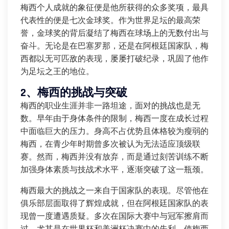
梅西个人成就的象征便是他所获得的众多奖项，最具
代表性的便是七次金球奖。作为世界足坛的最高荣
誉，金球奖的背后凝结了梅西在球场上的无数付出与
奋斗。无论是在巴塞罗那，还是在阿根廷国家队，梅
西都以无可匹敌的表现，屡屡打破纪录，巩固了他作
为足坛之王的地位。
2、梅西的挑战与突破
梅西的职业生涯并非一路坦途，面对的挑战也是无
数。早年由于身体条件的限制，梅西一度在成长过程
中面临巨大的压力。身高不占优势且体格较为瘦弱的
梅西，在青少年时期曾多次被认为无法适应顶级联
赛。然而，梅西并没有放弃，而是通过刻苦训练不断
加强身体素质与技战术水平，逐渐突破了这一瓶颈。
梅西最大的挑战之一来自于国家队的表现。尽管他在
俱乐部层面取得了辉煌成就，但在阿根廷国家队的表
现曾一度遭遇质疑。多次在国际大赛中与冠军擦肩而