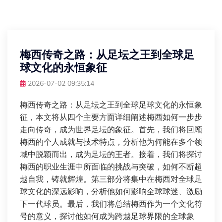
梅西传奇之路：从足坛之王到全球足
球文化的永恒象征
2026-07-02 09:35:14
梅西传奇之路：从足坛之王到全球足球文化的永恒象
征，本文将从四个主要方面详细阐述梅西如何一步步
走向传奇，成为世界足坛的象征。首先，我们将回顾
梅西的个人成就与技术特点，分析他为何能在多个领
域中脱颖而出，成为足坛的王者。接着，我们将探讨
梅西的职业生涯中所面临的挑战与突破，如何不断超
越自我，铸就辉煌。第三部分将集中在梅西对全球足
球文化的深远影响，分析他如何影响全球球迷、激励
下一代球员。最后，我们将总结梅西作为一个文化符
号的意义，探讨他如何成为跨越足球界限的全球象