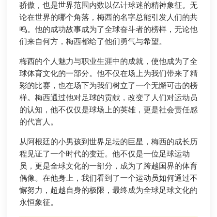
骄傲，也是世界范围内数以亿计球迷的精神象征。无
论在世界的哪个角落，梅西的名字总能引发人们的共
鸣。他的成功故事成为了全球奋斗者的榜样，无论他
们来自何方，梅西都给了他们勇气与希望。
梅西的个人魅力与职业生涯中的成就，使他成为了全
球体育文化的一部分。他不仅在场上为我们带来了精
彩的比赛，也在场下为我们树立了一个无懈可击的榜
样。梅西通过他对足球的贡献，改变了人们对运动员
的认知，他不仅仅是球场上的英雄，更是社会责任感
的代言人。
从阿根廷的小男孩到世界足坛的巨星，梅西的成长历
程见证了一个时代的变迁。他不仅是一位足球运动
员，更是全球文化的一部分，成为了跨越国界的体育
偶像。在他身上，我们看到了一个运动员如何通过不
懈努力，超越自身的极限，最终成为全球足球文化的
永恒象征。