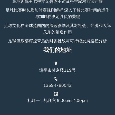
足球训练中七种常见身体不适及科学应对方法详解
足球比赛时长及加时赛规则解析 深入了解比赛时间的运作
与加时赛决定胜负的关键
足球文化在全球范围内的深远影响及其对社会、经济和人际
关系的塑造作用
足球俱乐部辉煌背后的财务挑战与可持续发展路径分析
我们的地址
漳平市甘京楼319号
13594780043
礼拜一 - 礼拜六 9.00am-4.00pm