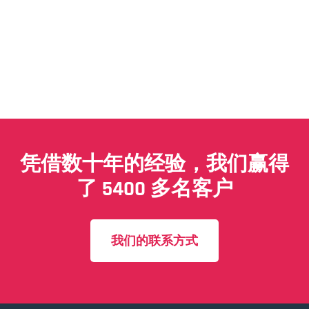
凭借数十年的经验，我们赢得
了 5400 多名客户
我们的联系方式