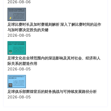
2026-08-06
足球比赛时长及加时赛规则解析 深入了解比赛时间的运作
与加时赛决定胜负的关键
2026-08-05
足球文化在全球范围内的深远影响及其对社会、经济和人
际关系的塑造作用
2026-08-05
足球俱乐部辉煌背后的财务挑战与可持续发展路径分析
2026-08-05