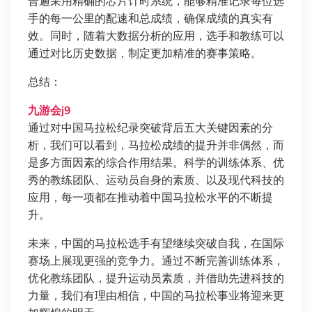
普遍采用精确的芯片计时系统，能够精准记录每位选
手的每一公里的配速和总成绩，确保成绩的真实有
效。同时，随着大数据分析的应用，选手和教练可以
通过对比历史数据，制定更加精准的赛事策略。
总结：
九游会j9
通过对中国马拉松纪录突破背后五大关键因素的分
析，我们可以看到，马拉松成绩的提升并非偶然，而
是多方面因素的综合作用结果。科学的训练体系、优
秀的教练团队、运动员自身的素质、以及现代科技的
应用，每一项都在推动着中国马拉松水平的不断提
升。
未来，中国的马拉松选手有望继续突破自我，在国际
赛场上展现更强的竞争力。通过不断完善训练体系，
优化教练团队，提升运动员素质，并借助先进科技的
力量，我们有理由相信，中国的马拉松事业将迎来更