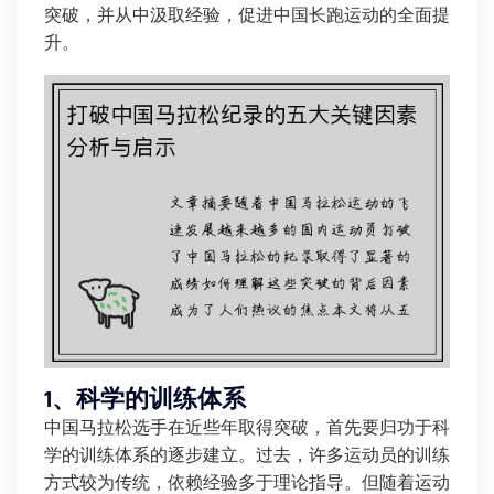
突破，并从中汲取经验，促进中国长跑运动的全面提
升。
1、科学的训练体系
中国马拉松选手在近些年取得突破，首先要归功于科
学的训练体系的逐步建立。过去，许多运动员的训练
方式较为传统，依赖经验多于理论指导。但随着运动