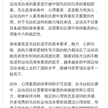
运动员自身的素质是打破中国马拉松纪录的基础因
素。无论是身体条件、心理素质，还是毅力和决心，
运动员的个人素质都在比赛中发挥着至关重要的作
用。对于马拉松这样的耐力项目来说，运动员不仅要
具备超强的身体素质，还需要在比赛中保持极高的心
理集中力和稳定性。
身体素质是马拉松选手的基本要求，耐力、心肺功
能、肌肉力量和柔韧性等方面的能力都决定了运动员
能否承受长时间的高强度比赛。随着训练方法的不断
改进和运动员身体素质的提升，越来越多的中国运动
员在体能上达到了国际水平，能够与世界顶尖选手一
较高下。
此外，心理素质的培养同样不可忽视。在马拉松比赛
中，运动员往往需要面对极度的体能疲劳和心理压
力，能够保持冷静、稳定的心理状态是成功的关键。
许多优秀的马拉松运动员在赛前就通过心理训练，培