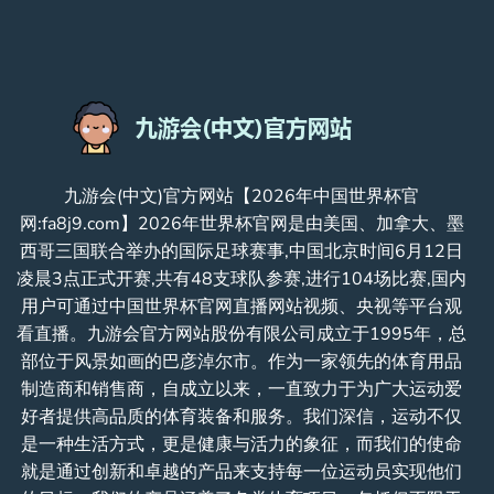
九游会(中文)官方网站【2026年中国世界杯官
网:fa8j9.com】2026年世界杯官网是由美国、加拿大、墨
西哥三国联合举办的国际足球赛事,中国北京时间6月12日
凌晨3点正式开赛,共有48支球队参赛,进行104场比赛,国内
用户可通过中国世界杯官网直播网站视频、央视等平台观
看直播。九游会官方网站股份有限公司成立于1995年，总
部位于风景如画的巴彦淖尔市。作为一家领先的体育用品
制造商和销售商，自成立以来，一直致力于为广大运动爱
好者提供高品质的体育装备和服务。我们深信，运动不仅
是一种生活方式，更是健康与活力的象征，而我们的使命
就是通过创新和卓越的产品来支持每一位运动员实现他们