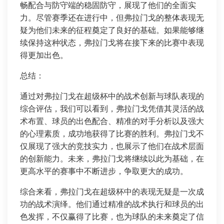
畅配合与防守端的稳固防守，展现了他们的全面实
力。尽管赛季还在进行中，但弗拉门戈的整体表现无
疑为他们未来的征程奠定了良好的基础。如果能够继
续保持这种状态，弗拉门戈将在接下来的比赛中表现
得更加出色。
总结：
通过对弗拉门戈在超级杯中的战术创新与球队表现的
综合评估，我们可以看到，弗拉门戈凭借其灵活的战
术布置、球员的出色配合、精准的对手分析以及强大
的心理素质，成功地获得了比赛的胜利。弗拉门戈不
仅展现了强大的竞技实力，也展示了他们在战术层面
的创新能力。未来，弗拉门戈将继续以此为基础，在
更高水平的赛事中不断进步，争取更大的成功。
综合来看，弗拉门戈在超级杯中的表现无疑是一次成
功的战术演绎。他们通过精准的战术执行和球员的出
色发挥，不仅赢得了比赛，也为球队的未来奠定了信