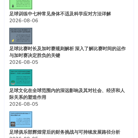
足球训练中七种常见身体不适及科学应对方法详解
2026-08-06
足球比赛时长及加时赛规则解析 深入了解比赛时间的运作
与加时赛决定胜负的关键
2026-08-05
足球文化在全球范围内的深远影响及其对社会、经济和人
际关系的塑造作用
2026-08-05
足球俱乐部辉煌背后的财务挑战与可持续发展路径分析