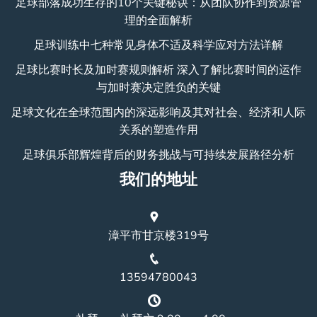
足球部落成功生存的10个关键秘诀：从团队协作到资源管
理的全面解析
足球训练中七种常见身体不适及科学应对方法详解
足球比赛时长及加时赛规则解析 深入了解比赛时间的运作
与加时赛决定胜负的关键
足球文化在全球范围内的深远影响及其对社会、经济和人际
关系的塑造作用
足球俱乐部辉煌背后的财务挑战与可持续发展路径分析
我们的地址
漳平市甘京楼319号
13594780043