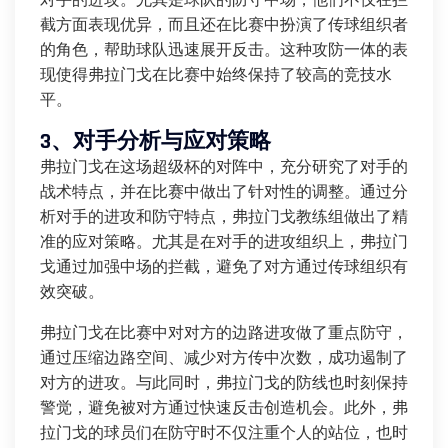
对手的进攻。尤其是球队的防守中场，他们不仅在拦
截方面表现优异，而且还在比赛中扮演了传球组织者
的角色，帮助球队迅速展开反击。这种攻防一体的表
现使得弗拉门戈在比赛中始终保持了较高的竞技水
平。
3、对手分析与应对策略
弗拉门戈在这场超级杯的对阵中，充分研究了对手的
战术特点，并在比赛中做出了针对性的调整。通过分
析对手的进攻和防守特点，弗拉门戈教练组做出了精
准的应对策略。尤其是在对手的进攻组织上，弗拉门
戈通过加强中场的拦截，避免了对方通过传球组织有
效突破。
弗拉门戈在比赛中对对方的边路进攻做了重点防守，
通过压缩边路空间、减少对方传中次数，成功遏制了
对方的进攻。与此同时，弗拉门戈的防线也时刻保持
警觉，避免被对方通过快速反击创造机会。此外，弗
拉门戈的球员们在防守时不仅注重个人的站位，也时