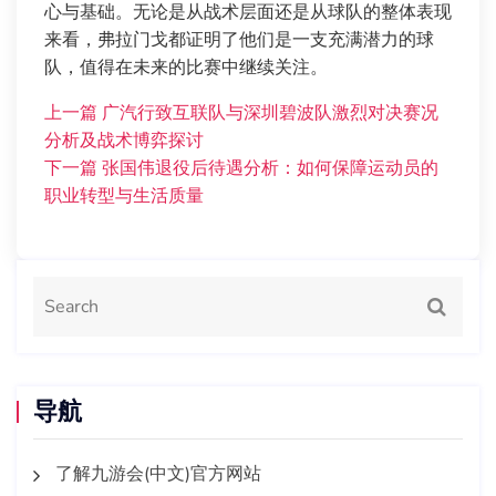
心与基础。无论是从战术层面还是从球队的整体表现
来看，弗拉门戈都证明了他们是一支充满潜力的球
队，值得在未来的比赛中继续关注。
上一篇
广汽行致互联队与深圳碧波队激烈对决赛况
分析及战术博弈探讨
下一篇
张国伟退役后待遇分析：如何保障运动员的
职业转型与生活质量
导航
了解九游会(中文)官方网站