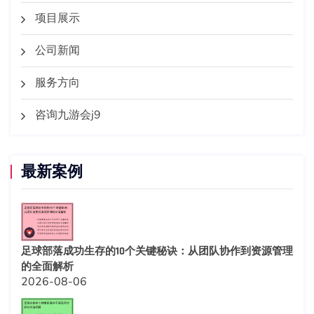
项目展示
公司新闻
服务方向
咨询九游会j9
最新案例
足球部落成功生存的10个关键秘诀：从团队协作到资源管理
的全面解析
2026-08-06