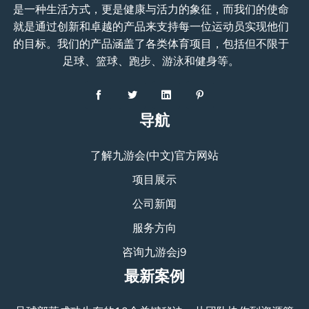
是一种生活方式，更是健康与活力的象征，而我们的使命
就是通过创新和卓越的产品来支持每一位运动员实现他们
的目标。我们的产品涵盖了各类体育项目，包括但不限于
足球、篮球、跑步、游泳和健身等。
导航
了解九游会(中文)官方网站
项目展示
公司新闻
服务方向
咨询九游会j9
最新案例