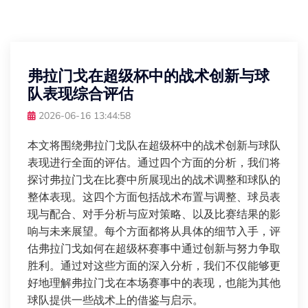
弗拉门戈在超级杯中的战术创新与球
队表现综合评估
2026-06-16 13:44:58
本文将围绕弗拉门戈队在超级杯中的战术创新与球队
表现进行全面的评估。通过四个方面的分析，我们将
探讨弗拉门戈在比赛中所展现出的战术调整和球队的
整体表现。这四个方面包括战术布置与调整、球员表
现与配合、对手分析与应对策略、以及比赛结果的影
响与未来展望。每个方面都将从具体的细节入手，评
估弗拉门戈如何在超级杯赛事中通过创新与努力争取
胜利。通过对这些方面的深入分析，我们不仅能够更
好地理解弗拉门戈在本场赛事中的表现，也能为其他
球队提供一些战术上的借鉴与启示。