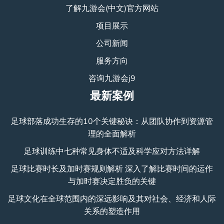
了解九游会(中文)官方网站
项目展示
公司新闻
服务方向
咨询九游会j9
最新案例
足球部落成功生存的10个关键秘诀：从团队协作到资源管
理的全面解析
足球训练中七种常见身体不适及科学应对方法详解
足球比赛时长及加时赛规则解析 深入了解比赛时间的运作
与加时赛决定胜负的关键
足球文化在全球范围内的深远影响及其对社会、经济和人际
关系的塑造作用