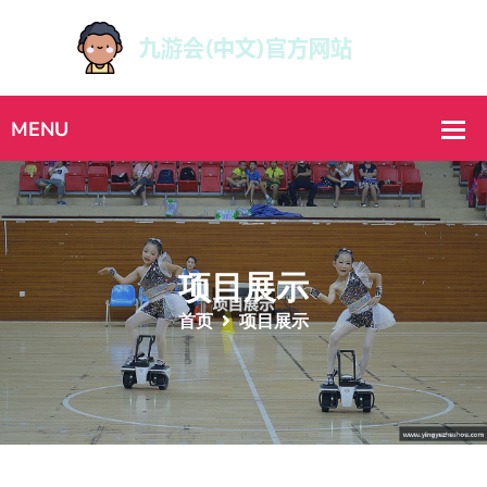
项目展示
首页
项目展示