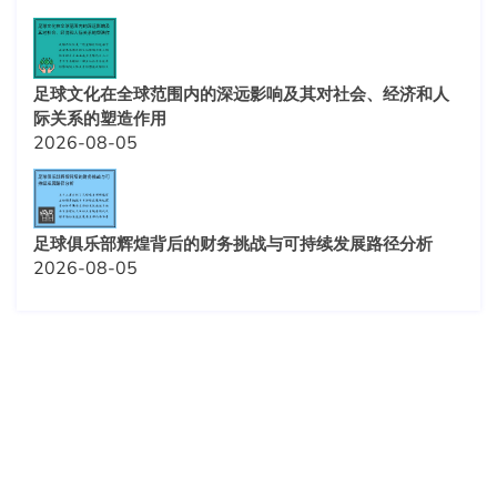
足球文化在全球范围内的深远影响及其对社会、经济和人
际关系的塑造作用
2026-08-05
足球俱乐部辉煌背后的财务挑战与可持续发展路径分析
2026-08-05