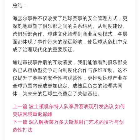
总结：
海瑟尔事件不仅改变了足球赛事的安全管理方式，更
深刻地重塑了俱乐部之间的关系结构。从制度建设、
跨俱乐部合作、球迷文化治理到商业互动模式，各层
面都体现了事件带来的深远影响，使足球从危机中完
成了治理现代化的重要跃迁。
通过审视事件后的互动演变，我们能够看到俱乐部关
系已从粗放型竞争走向制度化合作与多维互动。这不
仅提升了赛事的安全性与观赏性，更推动足球产业在
全球范围内形成更加稳定、成熟且负责的治理共同
体，为未来的足球生态奠定了关键基础。
上一篇
波士顿凯尔特人队季后赛表现引发热议 如何
突破困境重返巅峰
下一篇
深入解析莱万多夫斯基射门艺术的技巧与创
造性打法