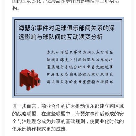
面的互动强化，使海瑟尔事件的影响延伸至市场结
构。
进一步而言，商业合作的扩大推动俱乐部建立跨区域
的战略联盟。在这些联盟中，海瑟尔事件后形成的安
全与治理理念成为共享的基础规则，使商业化时代的
俱乐部协作模式更加成熟。