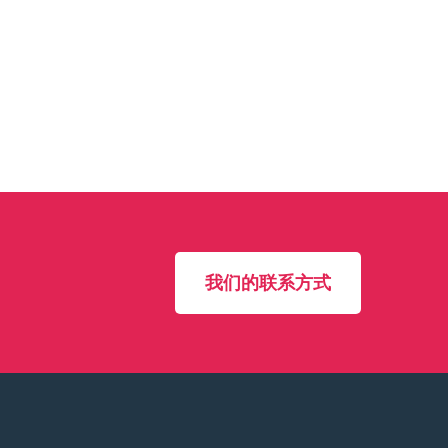
我们的联系方式