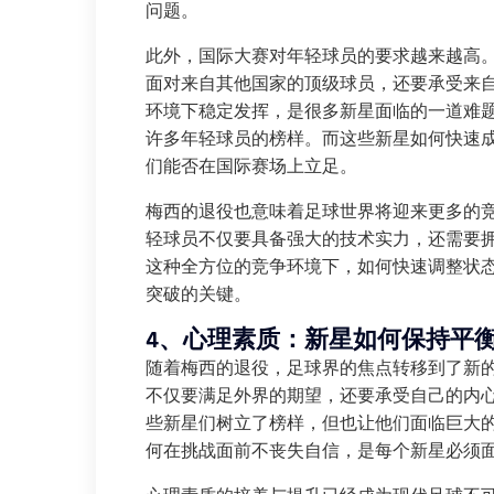
问题。
此外，国际大赛对年轻球员的要求越来越高
面对来自其他国家的顶级球员，还要承受来
环境下稳定发挥，是很多新星面临的一道难
许多年轻球员的榜样。而这些新星如何快速
们能否在国际赛场上立足。
梅西的退役也意味着足球世界将迎来更多的
轻球员不仅要具备强大的技术实力，还需要
这种全方位的竞争环境下，如何快速调整状
突破的关键。
4、心理素质：新星如何保持平
随着梅西的退役，足球界的焦点转移到了新
不仅要满足外界的期望，还要承受自己的内
些新星们树立了榜样，但也让他们面临巨大
何在挑战面前不丧失自信，是每个新星必须