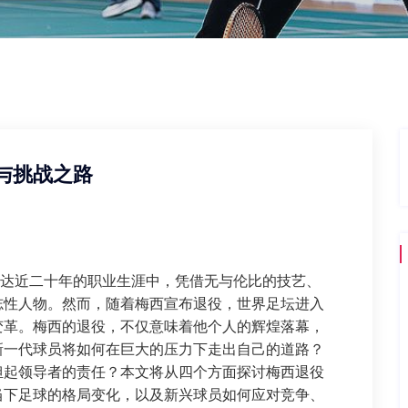
与挑战之路
长达近二十年的职业生涯中，凭借无与伦比的技艺、
志性人物。然而，随着梅西宣布退役，世界足坛进入
变革。梅西的退役，不仅意味着他个人的辉煌落幕，
新一代球员将如何在巨大的压力下走出自己的道路？
担起领导者的责任？本文将从四个方面探讨梅西退役
当下足球的格局变化，以及新兴球员如何应对竞争、