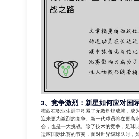
3、竞争激烈：新星如何应对国
梅西在职业生涯中积累了无数辉煌成就，成
迎来更为激烈的竞争。新一代球员将在更高
会，也是一大挑战。除了技术的竞争，足球
适应国际比赛的节奏，面对世界级球队时，