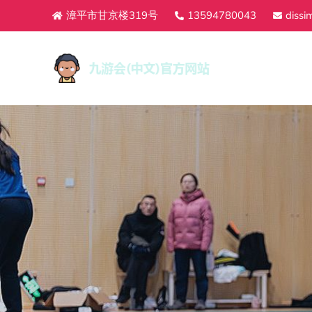
漳平市甘京楼319号
13594780043
dissi