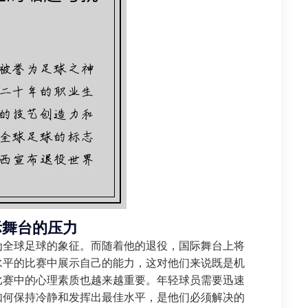
际舞台的压力
为全球足球的象征。而随着他的退役，国际舞台上将
水平的比赛中展示自己的能力，这对他们来说既是机
比赛中的心理素质也越来越重要。年轻球员需要迅速
如何保持冷静和发挥出最佳水平，是他们必须解决的