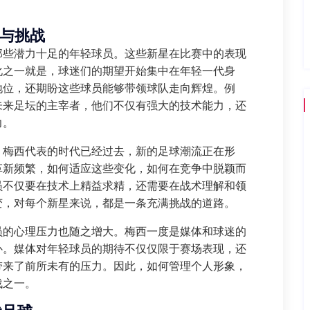
。
会与挑战
那些潜力十足的年轻球员。这些新星在比赛中的表现
化之一就是，球迷们的期望开始集中在年轻一代身
地位，还期盼这些球员能够带领球队走向辉煌。例
未来足坛的主宰者，他们不仅有强大的技术能力，还
力。
。梅西代表的时代已经过去，新的足球潮流正在形
革新频繁，如何适应这些变化，如何在竞争中脱颖而
员不仅要在技术上精益求精，还需要在战术理解和领
变，对每个新星来说，都是一条充满挑战的道路。
员的心理压力也随之增大。梅西一度是媒体和球迷的
补。媒体对年轻球员的期待不仅仅限于赛场表现，还
带来了前所未有的压力。因此，如何管理个人形象，
战之一。