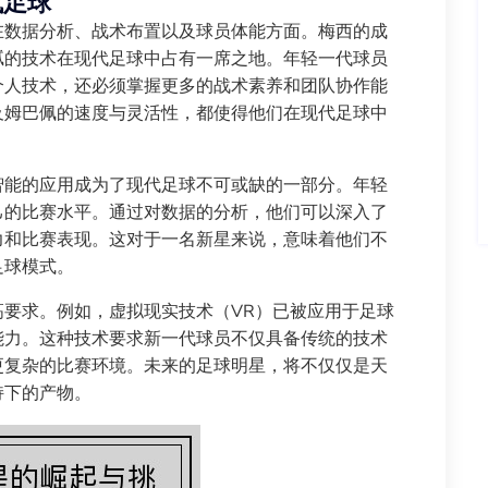
代足球
在数据分析、战术布置以及球员体能方面。梅西的成
腻的技术在现代足球中占有一席之地。年轻一代球员
个人技术，还必须掌握更多的战术素养和团队协作能
及姆巴佩的速度与灵活性，都使得他们在现代足球中
智能的应用成为了现代足球不可或缺的一部分。年轻
己的比赛水平。通过对数据的分析，他们可以深入了
力和比赛表现。这对于一名新星来说，意味着他们不
足球模式。
要求。例如，虚拟现实技术（VR）已被应用于足球
能力。这种技术要求新一代球员不仅具备传统的技术
更复杂的比赛环境。未来的足球明星，将不仅仅是天
持下的产物。