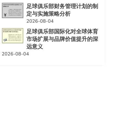
足球俱乐部财务管理计划的制
定与实施策略分析
2026-08-04
足球俱乐部国际化对全球体育
市场扩展与品牌价值提升的深
远意义
2026-08-04