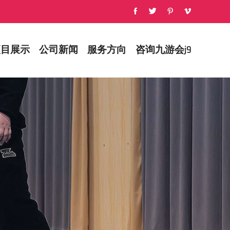
项目展示
公司新闻
服务方向
咨询九游会j9