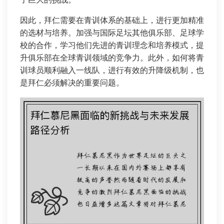
了巨大的挑战。
因此，拜仁需要在青训体系的基础上，进行更加精准
的选材与培养。加强与国际足坛其他俱乐部、足球学
校的合作，学习他们先进的青训理念和培养模式，提
升俱乐部在全球青训领域的竞争力。此外，如何将青
训球员顺利融入一线队，进行有效的升降级机制，也
是拜仁必须解决的重要问题。