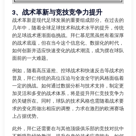
3、战术革新与竞技竞争力提升
战术革新是现代足球发展的重要组成部分。在过去的
几年中，随着全球足球技术和战术水平的提升，传统
的足球战术逐渐面临挑战。拜仁慕尼黑虽然有着深厚
的战术底蕴，但在当今这个信息化、数据化的时代，
如何创新并适应快速变化的战术潮流，成为摆在球队
面前的一大难题。
例如，随着高压逼抢、控球战术和快速反击等战术的
普及，拜仁传统的高位压迫与全攻全守的风格面临着
一定的挑战。如何通过数据分析与技术支持，制定更
加灵活和多变的战术体系，将是提升拜仁竞技竞争力
的关键所在。同时，球队的技术风格也需随着战术要
求的变化而做出相应的调整，力求在激烈的欧洲赛场
上占据优势。
此外，拜仁还需要在与其他顶级俱乐部的竞技对抗中