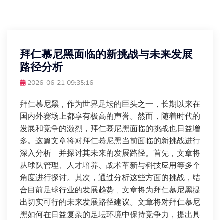
拜仁慕尼黑面临的新挑战与未来发展
路径分析
2026-06-21 09:35:16
拜仁慕尼黑，作为世界足坛的巨头之一，长期以来在
国内外赛场上都享有极高的声誉。然而，随着时代的
发展和竞争的激烈，拜仁慕尼黑面临的挑战也日益增
多。这篇文章将对拜仁慕尼黑当前面临的新挑战进行
深入分析，并探讨其未来的发展路径。首先，文章将
从球队管理、人才培养、战术革新与科技应用等多个
角度进行探讨。其次，通过分析这些方面的挑战，结
合目前足球行业的发展趋势，文章将为拜仁慕尼黑提
出切实可行的未来发展路径建议。文章将对拜仁慕尼
黑如何在日益复杂的足坛环境中保持竞争力，提出具