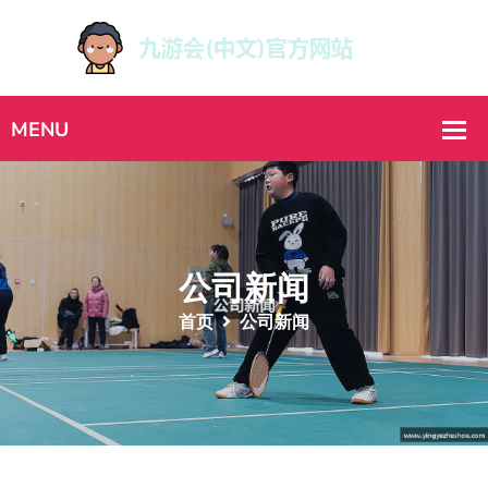
公司新闻
首页
公司新闻