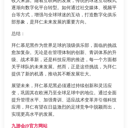
收入来源。随着互联网的发展，传统的球迷互动模式
逐渐向数字化平台转型。如何通过社交媒体、视频平
台等方式，增强与全球球迷的互动，打造数字化俱乐
部形象，是拜仁未来发展的重要方向。
总结：
拜仁慕尼黑作为世界足球的顶级俱乐部，面临的挑战
愈加复杂。无论是在管理体制的创新、青训体系的升
级、战术革新，还是科技应用的推进，每一个方面都
关乎球队的未来发展。然而，正是这些挑战，为拜仁
提供了新的机遇，推动其不断发展壮大。
展望未来，拜仁慕尼黑必须通过持续创新和灵活应
变，巩固其在欧洲乃至全球足球中的地位。通过全面
提升管理水平、加强青训、适应战术变革并引领科技
应用，拜仁有望在日益激烈的足球竞争中脱颖而出，
实现更高水平的发展。
九游会j9官方网站