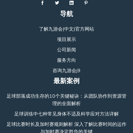
导航
了解九游会(中文)官方网站
项目展示
公司新闻
服务方向
咨询九游会j9
最新案例
足球部落成功生存的10个关键秘诀：从团队协作到资源管
理的全面解析
足球训练中七种常见身体不适及科学应对方法详解
足球比赛时长及加时赛规则解析 深入了解比赛时间的运作
与加时赛决定胜负的关键