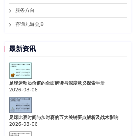
服务方向
咨询九游会j9
最新资讯
足球运动员价值的全面解读与深度意义探索手册
2026-08-06
足球比赛时间与加时赛的五大关键要点解析及战术影响
2026-08-06